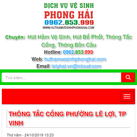
Hút Hầm Vệ Sinh, Hút Bể Phốt, Thông Tắc
Chuyên:
Cống, Thông Bồn Cầu
Hotline
:
0962
.
853
.999
Web
:
huthamvesinhphonghai.com
Email
:
lelyhai.vn@icloud.com
THÔNG TẮC CỐNG PHƯỜNG LÊ LỢI, TP
VINH
Thứ năm - 24/10/2019 13:23