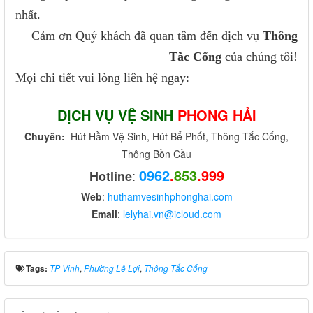
nhất.
Cảm ơn Quý khách đã quan tâm đến dịch vụ
Thông
Tắc Cống
của chúng tôi!
Mọi chi tiết vui lòng liên hệ ngay:
DỊCH VỤ VỆ SINH
PHONG HẢI
Chuyên:
Hút Hầm Vệ Sinh, Hút Bể Phốt, Thông Tắc Cống,
Thông Bồn Cầu
0962
.
853
.999
:
Hotline
Web
:
huthamvesinhphonghai.com
Email
:
lelyhai.vn@icloud.com
Tags:
TP Vinh
,
Phường Lê Lợi
,
Thông Tắc Cống