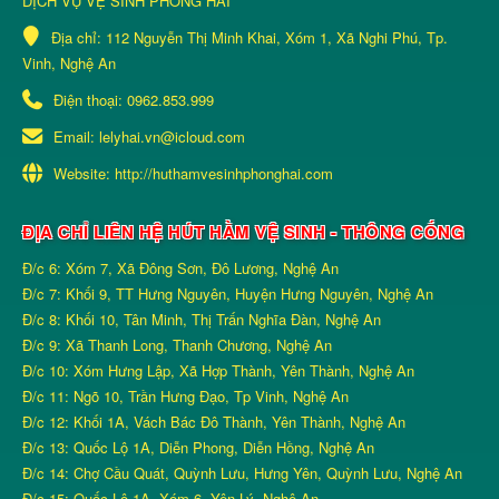
DỊCH VỤ VỆ SINH PHONG HẢI
Địa chỉ:
112 Nguyễn Thị Minh Khai, Xóm 1, Xã Nghi Phú, Tp.
Vinh, Nghệ An
Điện thoại:
0962.853.999
Email:
lelyhai.vn@icloud.com
Website:
http://huthamvesinhphonghai.com
ĐỊA CHỈ LIÊN HỆ HÚT HẦM VỆ SINH - THÔNG CỐNG
Đ/c 6: Xóm 7, Xã Đông Sơn, Đô Lương, Nghệ An
Đ/c 7: Khối 9, TT Hưng Nguyên, Huyện Hưng Nguyên, Nghệ An
Đ/c 8: Khối 10, Tân Minh, Thị Trấn Nghĩa Đàn, Nghệ An
Đ/c 9: Xã Thanh Long, Thanh Chương, Nghệ An
Đ/c 10: Xóm Hưng Lập, Xã Hợp Thành, Yên Thành, Nghệ An
Đ/c 11: Ngõ 10, Trần Hưng Đạo, Tp Vinh, Nghệ An
Đ/c 12: Khối 1A, Vách Bác Đô Thành, Yên Thành, Nghệ An
Đ/c 13: Quốc Lộ 1A, Diễn Phong, Diễn Hồng, Nghệ An
Đ/c 14: Chợ Cầu Quát, Quỳnh Lưu, Hưng Yên, Quỳnh Lưu, Nghệ An
Đ/c 15: Quốc Lộ 1A, Xóm 6, Yên Lý, Nghệ An