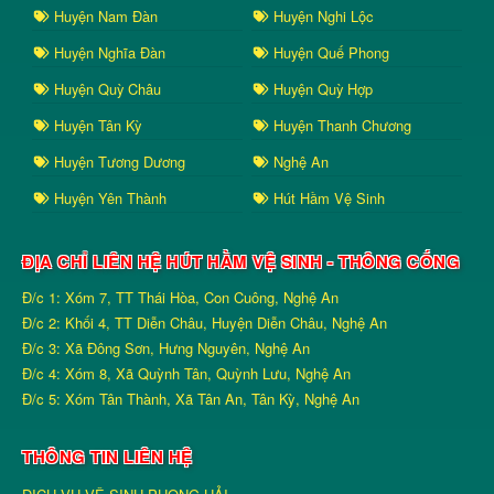
Huyện Nam Đàn
Huyện Nghi Lộc
Huyện Nghĩa Đàn
Huyện Quế Phong
Huyện Quỳ Châu
Huyện Quỳ Hợp
Huyện Tân Kỳ
Huyện Thanh Chương
Huyện Tương Dương
Nghệ An
Huyện Yên Thành
Hút Hầm Vệ Sinh
ĐỊA CHỈ LIÊN HỆ HÚT HẦM VỆ SINH - THÔNG CỐNG
Đ/c 1: Xóm 7, TT Thái Hòa, Con Cuông, Nghệ An
Đ/c 2: Khối 4, TT Diễn Châu, Huyện Diễn Châu, Nghệ An
Đ/c 3: Xã Đông Sơn, Hưng Nguyên, Nghệ An
Đ/c 4: Xóm 8, Xã Quỳnh Tân, Quỳnh Lưu, Nghệ An
Đ/c 5: Xóm Tân Thành, Xã Tân An, Tân Kỳ, Nghệ An
THÔNG TIN LIÊN HỆ