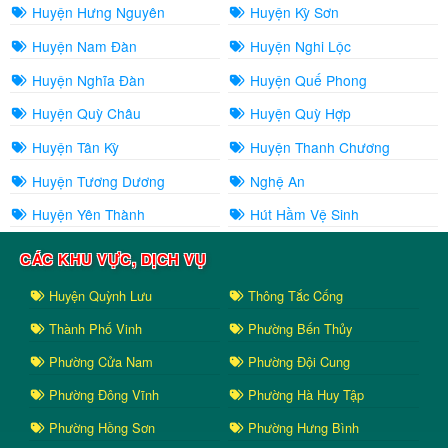
Huyện Hưng Nguyên
Huyện Kỳ Sơn
Huyện Nam Đàn
Huyện Nghi Lộc
Huyện Nghĩa Đàn
Huyện Quế Phong
Huyện Quỳ Châu
Huyện Quỳ Hợp
Huyện Tân Kỳ
Huyện Thanh Chương
Huyện Tương Dương
Nghệ An
Huyện Yên Thành
Hút Hầm Vệ Sinh
CÁC KHU VỰC, DỊCH VỤ
Huyện Quỳnh Lưu
Thông Tắc Cống
Thành Phố Vinh
Phường Bến Thủy
Phường Cửa Nam
Phường Đội Cung
Phường Đông Vĩnh
Phường Hà Huy Tập
Phường Hồng Sơn
Phường Hưng Bình