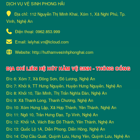
DỊCH VỤ VỆ SINH PHONG HẢI
Địa chỉ:
112 Nguyễn Thị Minh Khai, Xóm 1, Xã Nghi Phú, Tp.
Vinh, Nghệ An
Điện thoại:
0962.853.999
Email:
lelyhai.vn@icloud.com
Website:
http://huthamvesinhphonghai.com
ĐỊA CHỈ LIÊN HỆ HÚT HẦM VỆ SINH - THÔNG CỐNG
Đ/c 6: Xóm 7, Xã Đông Sơn, Đô Lương, Nghệ An
Đ/c 7: Khối 9, TT Hưng Nguyên, Huyện Hưng Nguyên, Nghệ An
Đ/c 8: Khối 10, Tân Minh, Thị Trấn Nghĩa Đàn, Nghệ An
Đ/c 9: Xã Thanh Long, Thanh Chương, Nghệ An
Đ/c 10: Xóm Hưng Lập, Xã Hợp Thành, Yên Thành, Nghệ An
Đ/c 11: Ngõ 10, Trần Hưng Đạo, Tp Vinh, Nghệ An
Đ/c 12: Khối 1A, Vách Bác Đô Thành, Yên Thành, Nghệ An
Đ/c 13: Quốc Lộ 1A, Diễn Phong, Diễn Hồng, Nghệ An
Đ/c 14: Chợ Cầu Quát, Quỳnh Lưu, Hưng Yên, Quỳnh Lưu, Nghệ An