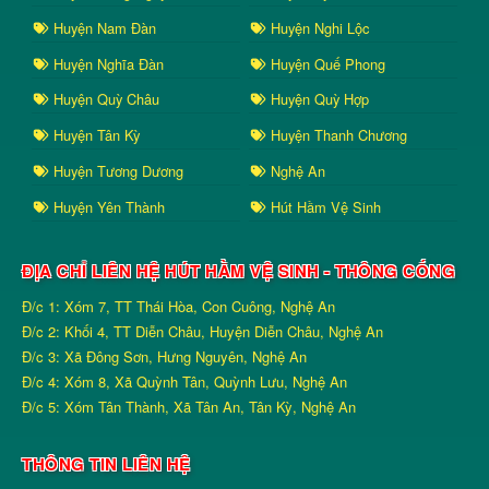
Huyện Nam Đàn
Huyện Nghi Lộc
Huyện Nghĩa Đàn
Huyện Quế Phong
Huyện Quỳ Châu
Huyện Quỳ Hợp
Huyện Tân Kỳ
Huyện Thanh Chương
Huyện Tương Dương
Nghệ An
Huyện Yên Thành
Hút Hầm Vệ Sinh
ĐỊA CHỈ LIÊN HỆ HÚT HẦM VỆ SINH - THÔNG CỐNG
Đ/c 1: Xóm 7, TT Thái Hòa, Con Cuông, Nghệ An
Đ/c 2: Khối 4, TT Diễn Châu, Huyện Diễn Châu, Nghệ An
Đ/c 3: Xã Đông Sơn, Hưng Nguyên, Nghệ An
Đ/c 4: Xóm 8, Xã Quỳnh Tân, Quỳnh Lưu, Nghệ An
Đ/c 5: Xóm Tân Thành, Xã Tân An, Tân Kỳ, Nghệ An
THÔNG TIN LIÊN HỆ