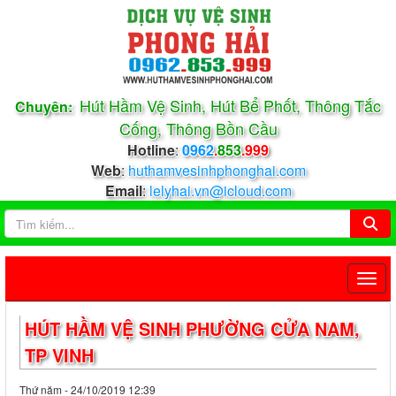
Hút Hầm Vệ Sinh, Hút Bể Phốt, Thông Tắc
Chuyên:
Cống, Thông Bồn Cầu
Hotline
:
0962
.
853
.999
Web
:
huthamvesinhphonghai.com
Email
:
lelyhai.vn@icloud.com
HÚT HẦM VỆ SINH PHƯỜNG CỬA NAM,
TP VINH
Thứ năm - 24/10/2019 12:39