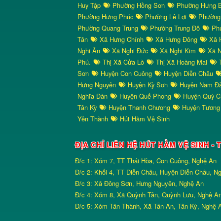
Huy Tập
Phường Hồng Sơn
Phường Hưng 
Phường Hưng Phúc
Phường Lê Lợi
Phường
Phường Quang Trung
Phường Trung Đô
Phư
Tân
Xã Hưng Chính
Xã Hưng Đông
Xã 
Nghi Ân
Xã Nghi Đức
Xã Nghi Kim
Xã N
Phú.
Thị Xã Cửa Lò
Thị Xã Hoàng Mai
T
Sơn
Huyện Con Cuông
Huyện Diễn Châu
Hưng Nguyên
Huyện Kỳ Sơn
Huyện Nam Đ
Nghĩa Đàn
Huyện Quế Phong
Huyện Quỳ 
Tân Kỳ
Huyện Thanh Chương
Huyện Tương
Yên Thành
Hút Hầm Vệ Sinh
ĐỊA CHỈ LIÊN HỆ HÚT HẦM VỆ SINH 
Đ/c 1: Xóm 7, TT Thái Hòa, Con Cuông, Nghệ An
Đ/c 2: Khối 4, TT Diễn Châu, Huyện Diễn Châu, N
Đ/c 3: Xã Đông Sơn, Hưng Nguyên, Nghệ An
Đ/c 4: Xóm 8, Xã Quỳnh Tân, Quỳnh Lưu, Nghệ A
Đ/c 5: Xóm Tân Thành, Xã Tân An, Tân Kỳ, Nghệ 