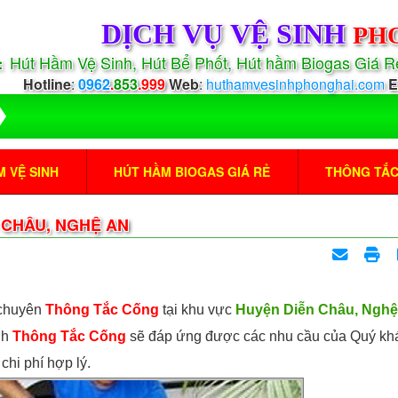
DỊCH VỤ VỆ SINH
PH
Hút Hầm Vệ Sinh, Hút Bể Phốt, Hút hầm Biogas Giá 
:
Hotline
:
0962
.
853
.999
Web
:
huthamvesinhphonghai.com
E
 VỆ SINH
HÚT HẦM BIOGAS GIÁ RẺ
THÔNG TẮ
 CHÂU, NGHỆ AN
 chuyên
Thông Tắc Cống
tại khu vực
Huyện Diễn Châu, Nghệ
nh
Thông Tắc Cống
sẽ đáp ứng được các nhu cầu của Quý kh
chi phí hợp lý.