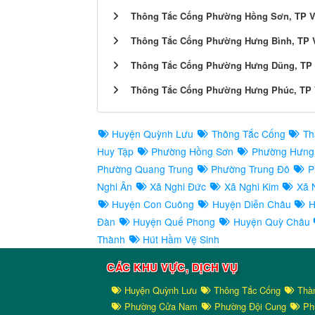
Thông Tắc Cống Phường Hồng Sơn, TP V
Thông Tắc Cống Phường Hưng Bình, TP 
Thông Tắc Cống Phường Hưng Dũng, TP 
Thông Tắc Cống Phường Hưng Phúc, TP 
Huyện Quỳnh Lưu
Thông Tắc Cống
Th
Huy Tập
Phường Hồng Sơn
Phường Hưng
Phường Quang Trung
Phường Trung Đô
P
Nghi Ân
Xã Nghi Đức
Xã Nghi Kim
Xã N
Huyện Con Cuông
Huyện Diễn Châu
H
Đàn
Huyện Quế Phong
Huyện Quỳ Châu
Thành
Hút Hầm Vệ Sinh
CÁC KHU VỰC, DỊCH VỤ
Huyện Quỳnh Lưu
Thông Tắc Cống
Thà
Phường Cửa Nam
Phường Đội Cung
Ph