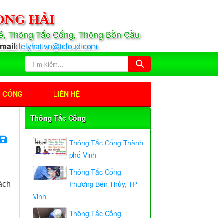
ONG HẢI
Rẻ, Thông Tắc Cống, Thông Bồn Cầu
mail
:
lelyhai.vn@icloud.com
C CỐNG
LIÊN HỆ
Thông Tắc Cống
Thông Tắc Cống Thành
phố Vinh
Thông Tắc Cống
Phường Bến Thủy, TP
ách
Vinh
Thông Tắc Cống