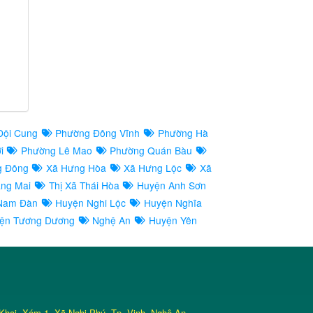
Đội Cung
Phường Đông Vĩnh
Phường Hà
ợi
Phường Lê Mao
Phường Quán Bàu
g Đông
Xã Hưng Hòa
Xã Hưng Lộc
Xã
àng Mai
Thị Xã Thái Hòa
Huyện Anh Sơn
Nam Đàn
Huyện Nghi Lộc
Huyện Nghĩa
ện Tương Dương
Nghệ An
Huyện Yên
Khai, Xóm 1, Xã Nghi Phú, Tp. Vinh, Nghệ An