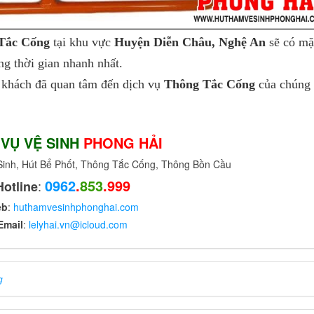
Tắc Cống
tại khu vực
Huyện Diễn Châu, Nghệ An
sẽ có mặ
g thời gian nhanh nhất.
khách đã quan tâm đến dịch vụ
Thông Tắc Cống
của chúng 
 VỤ VỆ SINH
PHONG HẢI
nh, Hút Bể Phốt, Thông Tắc Cống, Thông Bồn Cầu
0962
.
853
.999
:
Hotline
eb
:
huthamvesinhphonghai.com
Email
:
lelyhai.vn@icloud.com
g