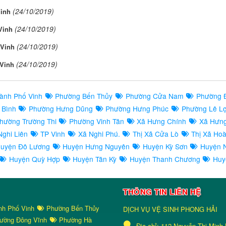
(24/10/2019)
inh
(24/10/2019)
Vinh
(24/10/2019)
Vinh
(24/10/2019)
Vinh
ành Phố Vinh
Phường Bến Thủy
Phường Cửa Nam
Phường 
 Bình
Phường Hưng Dũng
Phường Hưng Phúc
Phường Lê L
hường Trường Thi
Phường Vinh Tân
Xã Hưng Chính
Xã Hưn
ghi Liên
TP Vinh
Xã Nghi Phú.
Thị Xã Cửa Lò
Thị Xã Ho
uyện Đô Lương
Huyện Hưng Nguyên
Huyện Kỳ Sơn
Huyện 
Huyện Quỳ Hợp
Huyện Tân Kỳ
Huyện Thanh Chương
Huy
THÔNG TIN LIÊN HỆ
nh Phố Vinh
Phường Bến Thủy
DỊCH VỤ VỆ SINH PHONG HẢI
ường Đông Vĩnh
Phường Hà
Địa chỉ:
112 Nguyễn Thị Minh 