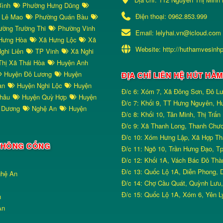
Bình
Phường Hưng Dũng
Điện thoại:
0962.853.999
 Lê Mao
Phường Quán Bàu
ờng Trường Thi
Phường Vinh
Email:
lelyhai.vn@icloud.com
Hưng Hòa
Xã Hưng Lộc
Xã
Website:
http://huthamvesinh
ghi Liên
TP Vinh
Xã Nghi
hị Xã Thái Hòa
Huyện Anh
Huyện Đô Lương
Huyện
ĐỊA CHỈ LIÊN HỆ HÚT HẦ
àn
Huyện Nghi Lộc
Huyện
Đ/c 6: Xóm 7, Xã Đông Sơn, Đô L
Châu
Huyện Quỳ Hợp
Huyện
Đ/c 7: Khối 9, TT Hưng Nguyên, 
 Dương
Nghệ An
Huyện
Đ/c 8: Khối 10, Tân Minh, Thị Trấ
Đ/c 9: Xã Thanh Long, Thanh Chư
Đ/c 10: Xóm Hưng Lập, Xã Hợp Th
- THÔNG CỐNG
Đ/c 11: Ngõ 10, Trần Hưng Đạo, T
Đ/c 12: Khối 1A, Vách Bác Đô Thà
Đ/c 13: Quốc Lộ 1A, Diễn Phong, 
ghệ An
Đ/c 14: Chợ Cầu Quát, Quỳnh Lưu
Đ/c 15: Quốc Lộ 1A, Xóm 6, Yên L
n
An