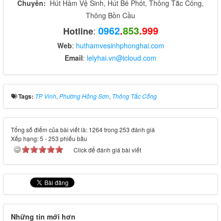
Chuyên:
Hút Hầm Vệ Sinh, Hút Bể Phốt, Thông Tắc Cống,
Thông Bồn Cầu
0962
.
853
.999
:
Hotline
Web
:
huthamvesinhphonghai.com
Email
:
lelyhai.vn@icloud.com
Tags:
TP Vinh
,
Phường Hồng Sơn
,
Thông Tắc Cống
Tổng số điểm của bài viết là: 1264 trong 253 đánh giá
Xếp hạng:
5
-
253
phiếu bầu
Click để đánh giá bài viết
Những tin mới hơn