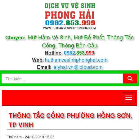
Hút Hầm Vệ Sinh, Hút Bể Phốt, Thông Tắc
Chuyên:
Cống, Thông Bồn Cầu
Hotline
:
0962
.
853
.999
Web
:
huthamvesinhphonghai.com
Email
:
lelyhai.vn@icloud.com
THÔNG TẮC CỐNG PHƯỜNG HỒNG SƠN,
TP VINH
Thứ năm - 24/10/2019 13:25