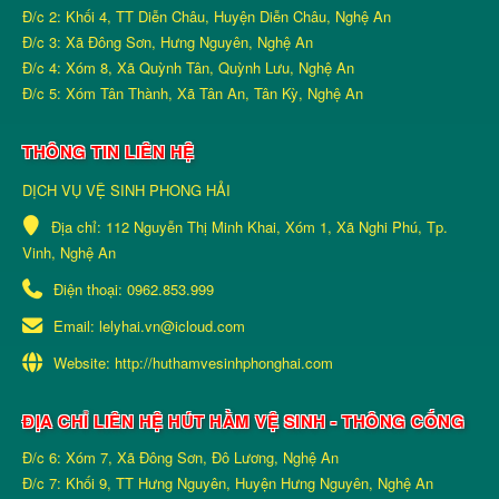
Đ/c 2: Khối 4, TT Diễn Châu, Huyện Diễn Châu, Nghệ An
Đ/c 3: Xã Đông Sơn, Hưng Nguyên, Nghệ An
Đ/c 4: Xóm 8, Xã Quỳnh Tân, Quỳnh Lưu, Nghệ An
Đ/c 5: Xóm Tân Thành, Xã Tân An, Tân Kỳ, Nghệ An
THÔNG TIN LIÊN HỆ
DỊCH VỤ VỆ SINH PHONG HẢI
Địa chỉ:
112 Nguyễn Thị Minh Khai, Xóm 1, Xã Nghi Phú, Tp.
Vinh, Nghệ An
Điện thoại:
0962.853.999
Email:
lelyhai.vn@icloud.com
Website:
http://huthamvesinhphonghai.com
ĐỊA CHỈ LIÊN HỆ HÚT HẦM VỆ SINH - THÔNG CỐNG
Đ/c 6: Xóm 7, Xã Đông Sơn, Đô Lương, Nghệ An
Đ/c 7: Khối 9, TT Hưng Nguyên, Huyện Hưng Nguyên, Nghệ An