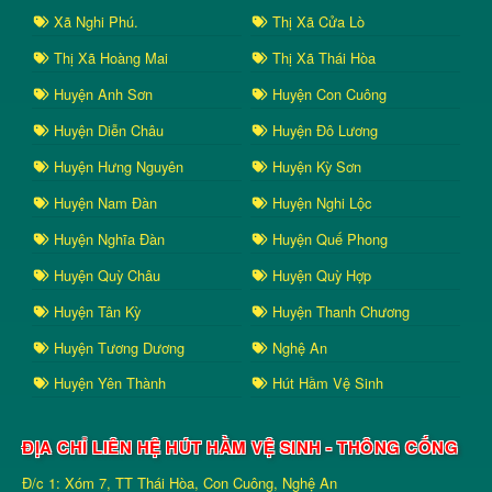
Xã Nghi Phú.
Thị Xã Cửa Lò
Thị Xã Hoàng Mai
Thị Xã Thái Hòa
Huyện Anh Sơn
Huyện Con Cuông
Huyện Diễn Châu
Huyện Đô Lương
Huyện Hưng Nguyên
Huyện Kỳ Sơn
Huyện Nam Đàn
Huyện Nghi Lộc
Huyện Nghĩa Đàn
Huyện Quế Phong
Huyện Quỳ Châu
Huyện Quỳ Hợp
Huyện Tân Kỳ
Huyện Thanh Chương
Huyện Tương Dương
Nghệ An
Huyện Yên Thành
Hút Hầm Vệ Sinh
ĐỊA CHỈ LIÊN HỆ HÚT HẦM VỆ SINH - THÔNG CỐNG
Đ/c 1: Xóm 7, TT Thái Hòa, Con Cuông, Nghệ An