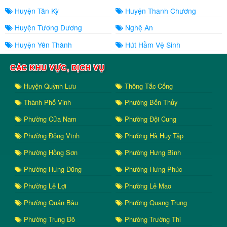
Huyện Tân Kỳ
Huyện Thanh Chương
Huyện Tương Dương
Nghệ An
Huyện Yên Thành
Hút Hầm Vệ Sinh
CÁC KHU VỰC, DỊCH VỤ
Huyện Quỳnh Lưu
Thông Tắc Cống
Thành Phố Vinh
Phường Bến Thủy
Phường Cửa Nam
Phường Đội Cung
Phường Đông Vĩnh
Phường Hà Huy Tập
Phường Hồng Sơn
Phường Hưng Bình
Phường Hưng Dũng
Phường Hưng Phúc
Phường Lê Lợi
Phường Lê Mao
Phường Quán Bàu
Phường Quang Trung
Phường Trung Đô
Phường Trường Thi