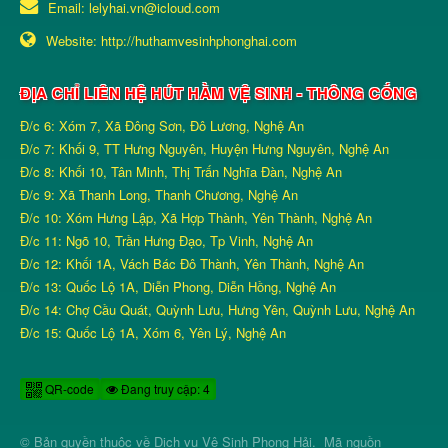
Email:
lelyhai.vn@icloud.com
Website:
http://huthamvesinhphonghai.com
ĐỊA CHỈ LIÊN HỆ HÚT HẦM VỆ SINH - THÔNG CỐNG
Đ/c 6: Xóm 7, Xã Đông Sơn, Đô Lương, Nghệ An
Đ/c 7: Khối 9, TT Hưng Nguyên, Huyện Hưng Nguyên, Nghệ An
Đ/c 8: Khối 10, Tân Minh, Thị Trấn Nghĩa Đàn, Nghệ An
Đ/c 9: Xã Thanh Long, Thanh Chương, Nghệ An
Đ/c 10: Xóm Hưng Lập, Xã Hợp Thành, Yên Thành, Nghệ An
Đ/c 11: Ngõ 10, Trần Hưng Đạo, Tp Vinh, Nghệ An
Đ/c 12: Khối 1A, Vách Bác Đô Thành, Yên Thành, Nghệ An
Đ/c 13: Quốc Lộ 1A, Diễn Phong, Diễn Hồng, Nghệ An
Đ/c 14: Chợ Cầu Quát, Quỳnh Lưu, Hưng Yên, Quỳnh Lưu, Nghệ An
Đ/c 15: Quốc Lộ 1A, Xóm 6, Yên Lý, Nghệ An
QR-code
Đang truy cập: 4
© Bản quyền thuộc về
Dịch vụ Vệ Sinh Phong Hải
.
Mã nguồn