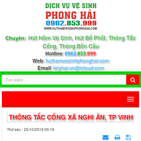
Hút Hầm Vệ Sinh, Hút Bể Phốt, Thông Tắc
Chuyên:
Cống, Thông Bồn Cầu
Hotline
:
0962
.
853
.999
Web
:
huthamvesinhphonghai.com
Email
:
lelyhai.vn@icloud.com
THÔNG TẮC CỐNG XÃ NGHI ÂN, TP VINH
Thứ sáu - 25/10/2019 00:19