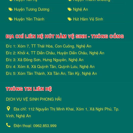
Huyện Tương Dương
Nghệ An
Huyện Yên Thành
Hút Hầm Vệ Sinh
ĐỊA CHỈ LIÊN HỆ HÚT HẦM VỆ SINH - THÔNG CỐNG
Đ/c 1: Xóm 7, TT Thái Hòa, Con Cuông, Nghệ An
Đ/c 2: Khối 4, TT Diễn Châu, Huyện Diễn Châu, Nghệ An
Đ/c 3: Xã Đông Sơn, Hưng Nguyên, Nghệ An
Đ/c 4: Xóm 8, Xã Quỳnh Tân, Quỳnh Lưu, Nghệ An
Đ/c 5: Xóm Tân Thành, Xã Tân An, Tân Kỳ, Nghệ An
THÔNG TIN LIÊN HỆ
DỊCH VỤ VỆ SINH PHONG HẢI
Địa chỉ:
112 Nguyễn Thị Minh Khai, Xóm 1, Xã Nghi Phú, Tp.
Vinh, Nghệ An
Điện thoại:
0962.853.999