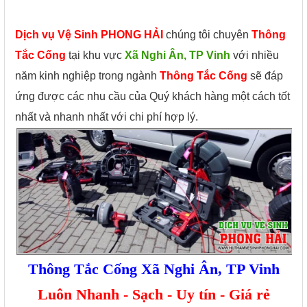
Dịch vụ Vệ Sinh PHONG HẢI
chúng tôi chuyên
Thông
Tắc Cống
tại khu vực
Xã Nghi Ân, TP Vinh
với nhiều
năm kinh nghiệp trong ngành
Thông Tắc Cống
sẽ đáp
ứng được các nhu cầu của Quý khách hàng một cách tốt
nhất và nhanh nhất với chi phí hợp lý.
Thông Tắc Cống Xã Nghi Ân, TP Vinh
Luôn Nhanh - Sạch - Uy tín - Giá rẻ