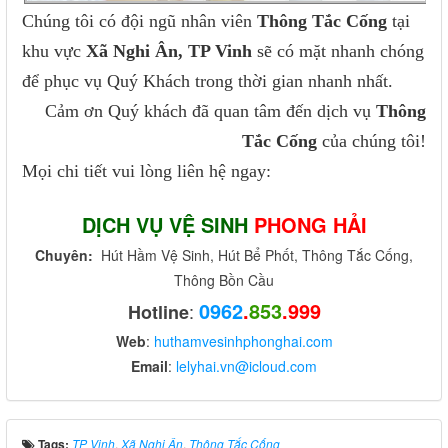
Chúng tôi có đội ngũ nhân viên
Thông Tắc Cống
tại
khu vực
Xã Nghi Ân, TP Vinh
sẽ có mặt nhanh chóng
để phục vụ Quý Khách trong thời gian nhanh nhất.
Cảm ơn Quý khách đã quan tâm đến dịch vụ
Thông
Tắc Cống
của chúng tôi!
Mọi chi tiết vui lòng liên hệ ngay:
DỊCH VỤ VỆ SINH
PHONG HẢI
Chuyên:
Hút Hầm Vệ Sinh, Hút Bể Phốt, Thông Tắc Cống,
Thông Bồn Cầu
0962
.
853
.999
:
Hotline
Web
:
huthamvesinhphonghai.com
Email
:
lelyhai.vn@icloud.com
Tags:
TP Vinh
,
Xã Nghi Ân
,
Thông Tắc Cống