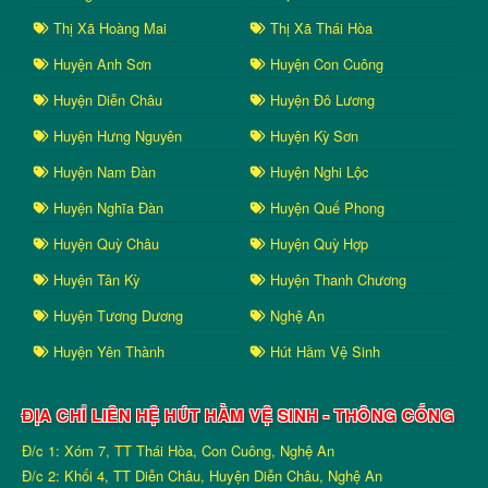
Thị Xã Hoàng Mai
Thị Xã Thái Hòa
Huyện Anh Sơn
Huyện Con Cuông
Huyện Diễn Châu
Huyện Đô Lương
Huyện Hưng Nguyên
Huyện Kỳ Sơn
Huyện Nam Đàn
Huyện Nghi Lộc
Huyện Nghĩa Đàn
Huyện Quế Phong
Huyện Quỳ Châu
Huyện Quỳ Hợp
Huyện Tân Kỳ
Huyện Thanh Chương
Huyện Tương Dương
Nghệ An
Huyện Yên Thành
Hút Hầm Vệ Sinh
ĐỊA CHỈ LIÊN HỆ HÚT HẦM VỆ SINH - THÔNG CỐNG
Đ/c 1: Xóm 7, TT Thái Hòa, Con Cuông, Nghệ An
Đ/c 2: Khối 4, TT Diễn Châu, Huyện Diễn Châu, Nghệ An