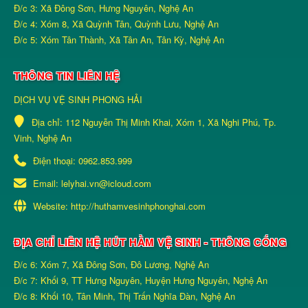
Đ/c 3: Xã Đông Sơn, Hưng Nguyên, Nghệ An
Đ/c 4: Xóm 8, Xã Quỳnh Tân, Quỳnh Lưu, Nghệ An
Đ/c 5: Xóm Tân Thành, Xã Tân An, Tân Kỳ, Nghệ An
THÔNG TIN LIÊN HỆ
DỊCH VỤ VỆ SINH PHONG HẢI
Địa chỉ:
112 Nguyễn Thị Minh Khai, Xóm 1, Xã Nghi Phú, Tp.
Vinh, Nghệ An
Điện thoại:
0962.853.999
Email:
lelyhai.vn@icloud.com
Website:
http://huthamvesinhphonghai.com
ĐỊA CHỈ LIÊN HỆ HÚT HẦM VỆ SINH - THÔNG CỐNG
Đ/c 6: Xóm 7, Xã Đông Sơn, Đô Lương, Nghệ An
Đ/c 7: Khối 9, TT Hưng Nguyên, Huyện Hưng Nguyên, Nghệ An
Đ/c 8: Khối 10, Tân Minh, Thị Trấn Nghĩa Đàn, Nghệ An