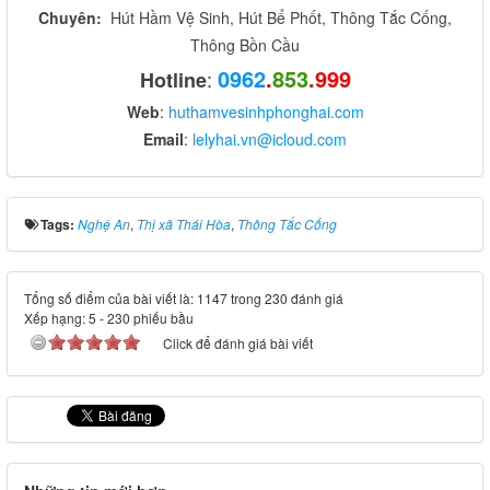
Chuyên:
Hút Hầm Vệ Sinh, Hút Bể Phốt, Thông Tắc Cống,
Thông Bồn Cầu
0962
.
853
.999
:
Hotline
Web
:
huthamvesinhphonghai.com
Email
:
lelyhai.vn@icloud.com
Tags:
Nghệ An
,
Thị xã Thái Hòa
,
Thông Tắc Cống
Tổng số điểm của bài viết là: 1147 trong 230 đánh giá
Xếp hạng:
5
-
230
phiếu bầu
Click để đánh giá bài viết