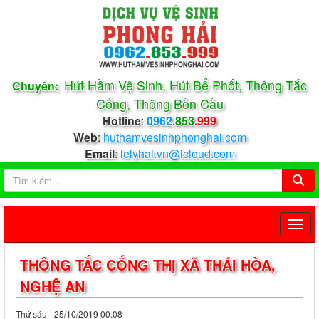
Hút Hầm Vệ Sinh, Hút Bể Phốt, Thông Tắc
Chuyên:
Cống, Thông Bồn Cầu
Hotline
:
0962
.
853
.999
Web
:
huthamvesinhphonghai.com
Email
:
lelyhai.vn@icloud.com
THÔNG TẮC CỐNG THỊ XÃ THÁI HÒA,
NGHỆ AN
Thứ sáu - 25/10/2019 00:08