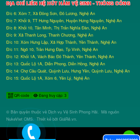
ĐỊA CHỈ LIÊN HỆ HÚT HẦM VỆ SINH - THÔNG CỐNG
Đ/c 6: Xóm 7, Xã Đông Sơn, Đô Lương, Nghệ An
Đ/c 7: Khối 9, TT Hưng Nguyên, Huyện Hưng Nguyên, Nghệ An
Đ/c 8: Khối 10, Tân Minh, Thị Trấn Nghĩa Đàn, Nghệ An
Đ/c 9: Xã Thanh Long, Thanh Chương, Nghệ An
Đ/c 10: Xóm Hưng Lập, Xã Hợp Thành, Yên Thành, Nghệ An
Đ/c 11: Ngõ 10, Trần Hưng Đạo, Tp Vinh, Nghệ An
Đ/c 12: Khối 1A, Vách Bác Đô Thành, Yên Thành, Nghệ An
Đ/c 13: Quốc Lộ 1A, Diễn Phong, Diễn Hồng, Nghệ An
Đ/c 14: Chợ Cầu Quát, Quỳnh Lưu, Hưng Yên, Quỳnh Lưu, Nghệ An
Đ/c 15: Quốc Lộ 1A, Xóm 6, Yên Lý, Nghệ An
QR-code
Đang truy cập: 3
© Bản quyền thuộc về
Dịch vụ Vệ Sinh Phong Hải
.
Mã nguồn
NukeViet CMS
.
Thiết kế bởi
GiáRẻ.vn
.