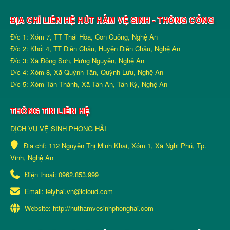
ĐỊA CHỈ LIÊN HỆ HÚT HẦM VỆ SINH - THÔNG CỐNG
Đ/c 1: Xóm 7, TT Thái Hòa, Con Cuông, Nghệ An
Đ/c 2: Khối 4, TT Diễn Châu, Huyện Diễn Châu, Nghệ An
Đ/c 3: Xã Đông Sơn, Hưng Nguyên, Nghệ An
Đ/c 4: Xóm 8, Xã Quỳnh Tân, Quỳnh Lưu, Nghệ An
Đ/c 5: Xóm Tân Thành, Xã Tân An, Tân Kỳ, Nghệ An
THÔNG TIN LIÊN HỆ
DỊCH VỤ VỆ SINH PHONG HẢI
Địa chỉ:
112 Nguyễn Thị Minh Khai, Xóm 1, Xã Nghi Phú, Tp.
Vinh, Nghệ An
Điện thoại:
0962.853.999
Email:
lelyhai.vn@icloud.com
Website:
http://huthamvesinhphonghai.com