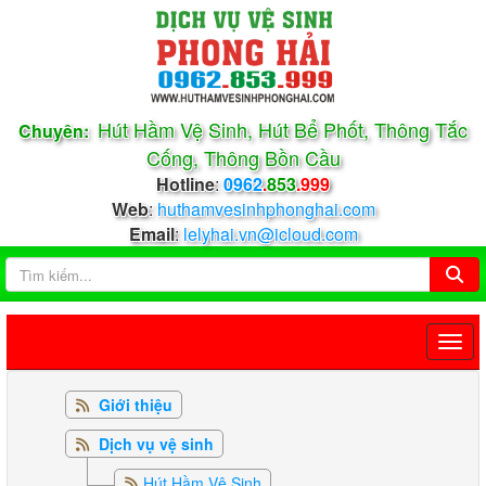
Hút Hầm Vệ Sinh, Hút Bể Phốt, Thông Tắc
Chuyên:
Cống, Thông Bồn Cầu
Hotline
:
0962
.
853
.999
Web
:
huthamvesinhphonghai.com
Email
:
lelyhai.vn@icloud.com
Giới thiệu
Dịch vụ vệ sinh
Hút Hầm Vệ Sinh