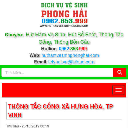
Hút Hầm Vệ Sinh, Hút Bể Phốt, Thông Tắc
Chuyên:
Cống, Thông Bồn Cầu
Hotline
:
0962
.
853
.999
Web
:
huthamvesinhphonghai.com
Email
:
lelyhai.vn@icloud.com
THÔNG TẮC CỐNG XÃ HƯNG HÒA, TP
VINH
Thứ sáu - 25/10/2019 00:19