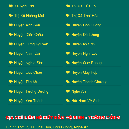
Xã Nghi Phú.
Thị Xã Cửa Lò
Thị Xã Hoàng Mai
Thị Xã Thái Hòa
Huyện Anh Sơn
Huyện Con Cuông
Huyện Diễn Châu
Huyện Đô Lương
Huyện Hưng Nguyên
Huyện Kỳ Sơn
Huyện Nam Đàn
Huyện Nghi Lộc
Huyện Nghĩa Đàn
Huyện Quế Phong
Huyện Quỳ Châu
Huyện Quỳ Hợp
Huyện Tân Kỳ
Huyện Thanh Chương
Huyện Tương Dương
Nghệ An
Huyện Yên Thành
Hút Hầm Vệ Sinh
ĐỊA CHỈ LIÊN HỆ HÚT HẦM VỆ SINH - THÔNG CỐNG
Đ/c 1: Xóm 7, TT Thái Hòa, Con Cuông, Nghệ An