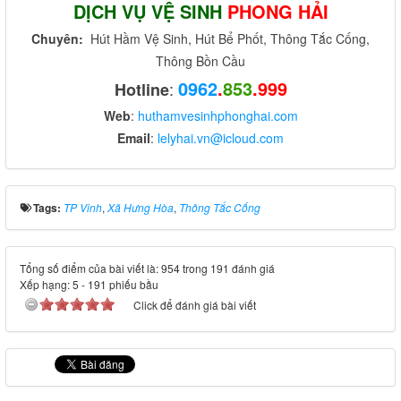
DỊCH VỤ VỆ SINH
PHONG HẢI
Chuyên:
Hút Hầm Vệ Sinh, Hút Bể Phốt, Thông Tắc Cống,
Thông Bồn Cầu
0962
.
853
.999
:
Hotline
Web
:
huthamvesinhphonghai.com
Email
:
lelyhai.vn@icloud.com
Tags:
TP Vinh
,
Xã Hưng Hòa
,
Thông Tắc Cống
Tổng số điểm của bài viết là: 954 trong 191 đánh giá
Xếp hạng:
5
-
191
phiếu bầu
Click để đánh giá bài viết