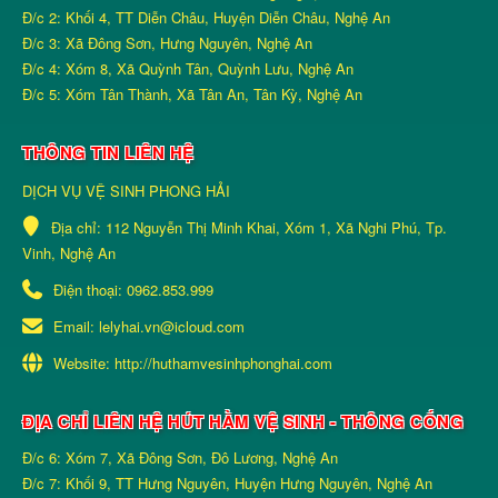
Đ/c 2: Khối 4, TT Diễn Châu, Huyện Diễn Châu, Nghệ An
Đ/c 3: Xã Đông Sơn, Hưng Nguyên, Nghệ An
Đ/c 4: Xóm 8, Xã Quỳnh Tân, Quỳnh Lưu, Nghệ An
Đ/c 5: Xóm Tân Thành, Xã Tân An, Tân Kỳ, Nghệ An
THÔNG TIN LIÊN HỆ
DỊCH VỤ VỆ SINH PHONG HẢI
Địa chỉ:
112 Nguyễn Thị Minh Khai, Xóm 1, Xã Nghi Phú, Tp.
Vinh, Nghệ An
Điện thoại:
0962.853.999
Email:
lelyhai.vn@icloud.com
Website:
http://huthamvesinhphonghai.com
ĐỊA CHỈ LIÊN HỆ HÚT HẦM VỆ SINH - THÔNG CỐNG
Đ/c 6: Xóm 7, Xã Đông Sơn, Đô Lương, Nghệ An
Đ/c 7: Khối 9, TT Hưng Nguyên, Huyện Hưng Nguyên, Nghệ An