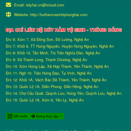
Email:
lelyhai.vn@icloud.com
Website:
http://huthamvesinhphonghai.com
ĐỊA CHỈ LIÊN HỆ HÚT HẦM VỆ SINH - THÔNG CỐNG
Đ/c 6: Xóm 7, Xã Đông Sơn, Đô Lương, Nghệ An
Đ/c 7: Khối 9, TT Hưng Nguyên, Huyện Hưng Nguyên, Nghệ An
Đ/c 8: Khối 10, Tân Minh, Thị Trấn Nghĩa Đàn, Nghệ An
Đ/c 9: Xã Thanh Long, Thanh Chương, Nghệ An
Đ/c 10: Xóm Hưng Lập, Xã Hợp Thành, Yên Thành, Nghệ An
Đ/c 11: Ngõ 10, Trần Hưng Đạo, Tp Vinh, Nghệ An
Đ/c 12: Khối 1A, Vách Bác Đô Thành, Yên Thành, Nghệ An
Đ/c 13: Quốc Lộ 1A, Diễn Phong, Diễn Hồng, Nghệ An
Đ/c 14: Chợ Cầu Quát, Quỳnh Lưu, Hưng Yên, Quỳnh Lưu, Nghệ An
Đ/c 15: Quốc Lộ 1A, Xóm 6, Yên Lý, Nghệ An
QR-code
Đang truy cập: 1