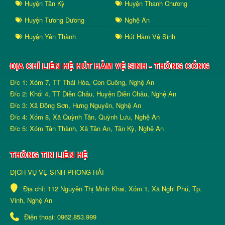
Huyện Tân Kỳ
Huyện Thanh Chương
Huyện Tương Dương
Nghệ An
Huyện Yên Thành
Hút Hầm Vệ Sinh
ĐỊA CHỈ LIÊN HỆ HÚT HẦM VỆ SINH - THÔNG CỐNG
Đ/c 1: Xóm 7, TT Thái Hòa, Con Cuông, Nghệ An
Đ/c 2: Khối 4, TT Diễn Châu, Huyện Diễn Châu, Nghệ An
Đ/c 3: Xã Đông Sơn, Hưng Nguyên, Nghệ An
Đ/c 4: Xóm 8, Xã Quỳnh Tân, Quỳnh Lưu, Nghệ An
Đ/c 5: Xóm Tân Thành, Xã Tân An, Tân Kỳ, Nghệ An
THÔNG TIN LIÊN HỆ
DỊCH VỤ VỆ SINH PHONG HẢI
Địa chỉ:
112 Nguyễn Thị Minh Khai, Xóm 1, Xã Nghi Phú, Tp.
Vinh, Nghệ An
Điện thoại:
0962.853.999