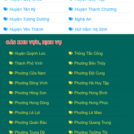
Huyện Tân Kỳ
Huyện Thanh Chương
Huyện Tương Dương
Nghệ An
Huyện Yên Thành
Hút Hầm Vệ Sinh
CÁC KHU VỰC, DỊCH VỤ
Huyện Quỳnh Lưu
Thông Tắc Cống
Thành Phố Vinh
Phường Bến Thủy
Phường Cửa Nam
Phường Đội Cung
Phường Đông Vĩnh
Phường Hà Huy Tập
Phường Hồng Sơn
Phường Hưng Bình
Phường Hưng Dũng
Phường Hưng Phúc
Phường Lê Lợi
Phường Lê Mao
Phường Quán Bàu
Phường Quang Trung
Phường Trung Đô
Phường Trường Thi