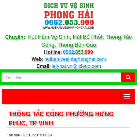
Hút Hầm Vệ Sinh, Hút Bể Phốt, Thông Tắc
Chuyên:
Cống, Thông Bồn Cầu
Hotline
:
0962
.
853
.999
Web
:
huthamvesinhphonghai.com
Email
:
lelyhai.vn@icloud.com
THÔNG TẮC CỐNG PHƯỜNG HƯNG
PHÚC, TP VINH
Thứ sáu - 25/10/2019 00:24