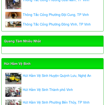
Thông Tắc Cống Phường Đội Cung, TP Vinh
Thông Tắc Cống Phường Đông Vĩnh, TP Vinh
Quang Tâm Nhiều Nhất
Hút Hầm Vệ Sinh
Hút Hầm Vệ Sinh Huyện Quỳnh Lưu, Nghệ An
Hút Hầm Vệ Sinh Thành phố Vinh
Hút Hầm Vệ Sinh Phường Bến Thủy, TP Vinh