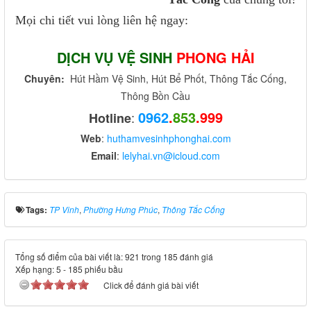
Mọi chi tiết vui lòng liên hệ ngay:
DỊCH VỤ VỆ SINH
PHONG HẢI
Chuyên:
Hút Hầm Vệ Sinh, Hút Bể Phốt, Thông Tắc Cống,
Thông Bồn Cầu
0962
.
853
.999
:
Hotline
Web
:
huthamvesinhphonghai.com
Email
:
lelyhai.vn@icloud.com
Tags:
TP Vinh
,
Phường Hưng Phúc
,
Thông Tắc Cống
Tổng số điểm của bài viết là: 921 trong 185 đánh giá
Xếp hạng:
5
-
185
phiếu bầu
Click để đánh giá bài viết