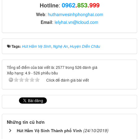
0962
.
853
.999
:
Hotline
Web
:
huthamvesinhphonghai.com
Email
:
lelyhai.vn@icloud.com
Tags:
Hút Hầm Vệ Sinh
,
Nghệ An
,
Huyện Diễn Châu
Tổng số điểm của bài viết là: 2577 trong 526 đánh giá
Xếp hạng:
4.9
-
526
phiếu bầu
Click để đánh giá bài viết
Những tin cũ hơn
(24/10/2019)
Hút Hầm Vệ Sinh Thành phố Vinh