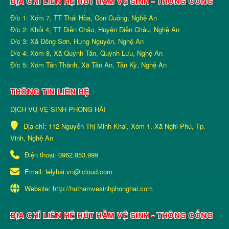
ĐỊA CHỈ LIÊN HỆ HÚT HẦM VỆ SINH - THÔNG CỐNG
Đ/c 1: Xóm 7, TT Thái Hòa, Con Cuông, Nghệ An
Đ/c 2: Khối 4, TT Diễn Châu, Huyện Diễn Châu, Nghệ An
Đ/c 3: Xã Đông Sơn, Hưng Nguyên, Nghệ An
Đ/c 4: Xóm 8, Xã Quỳnh Tân, Quỳnh Lưu, Nghệ An
Đ/c 5: Xóm Tân Thành, Xã Tân An, Tân Kỳ, Nghệ An
THÔNG TIN LIÊN HỆ
DỊCH VỤ VỆ SINH PHONG HẢI
Địa chỉ:
112 Nguyễn Thị Minh Khai, Xóm 1, Xã Nghi Phú, Tp.
Vinh, Nghệ An
Điện thoại:
0962.853.999
Email:
lelyhai.vn@icloud.com
Website:
http://huthamvesinhphonghai.com
ĐỊA CHỈ LIÊN HỆ HÚT HẦM VỆ SINH - THÔNG CỐNG