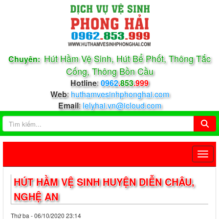
Hút Hầm Vệ Sinh, Hút Bể Phốt, Thông Tắc
Chuyên:
Cống, Thông Bồn Cầu
Hotline
:
0962
.
853
.999
Web
:
huthamvesinhphonghai.com
Email
:
lelyhai.vn@icloud.com
HÚT HẦM VỆ SINH HUYỆN DIỄN CHÂU,
NGHỆ AN
Thứ ba - 06/10/2020 23:14