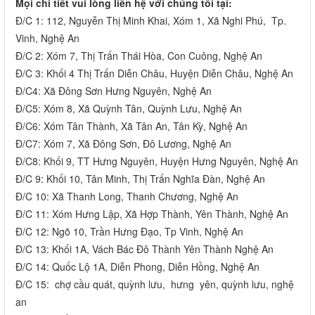
Mọi chi tiết vui lòng liên hệ với chúng tôi tại:
Đ/C 1: 112, Nguyễn Thị Minh Khai, Xóm 1, Xã Nghi Phú, Tp.
Vinh, Nghệ An
Đ/C 2: Xóm 7, Thị Trấn Thái Hòa, Con Cuông, Nghệ An
Đ/C 3: Khối 4 Thị Trấn Diễn Châu, Huyện Diễn Châu, Nghệ An
Đ/C4: Xã Đông Sơn Hưng Nguyên, Nghệ An
Đ/C5: Xóm 8, Xã Quỳnh Tân, Quỳnh Lưu, Nghệ An
Đ/C6: Xóm Tân Thành, Xã Tân An, Tân Kỳ, Nghệ An
Đ/C7: Xóm 7, Xã Đông Sơn, Đô Lương, Nghệ An
Đ/C8: Khối 9, TT Hưng Nguyên, Huyện Hưng Nguyên, Nghệ An
Đ/C 9: Khối 10, Tân Minh, Thị Trấn Nghĩa Đàn, Nghệ An
Đ/C 10: Xã Thanh Long, Thanh Chương, Nghệ An
Đ/C 11: Xóm Hưng Lập, Xã Hợp Thành, Yên Thành, Nghệ An
Đ/C 12: Ngõ 10, Trần Hưng Đạo, Tp Vinh, Nghệ An
Đ/C 13: Khối 1A, Vách Bác Đô Thành Yên Thành Nghệ An
Đ/C 14: Quốc Lộ 1A, Diễn Phong, Diễn Hồng, Nghệ An
Đ/C 15: chợ cầu quát, quỳnh lưu, hưng yên, quỳnh lưu, nghệ
an