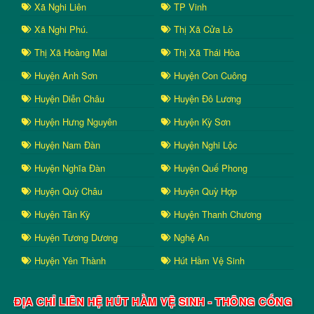
Xã Nghi Liên
TP Vinh
Xã Nghi Phú.
Thị Xã Cửa Lò
Thị Xã Hoàng Mai
Thị Xã Thái Hòa
Huyện Anh Sơn
Huyện Con Cuông
Huyện Diễn Châu
Huyện Đô Lương
Huyện Hưng Nguyên
Huyện Kỳ Sơn
Huyện Nam Đàn
Huyện Nghi Lộc
Huyện Nghĩa Đàn
Huyện Quế Phong
Huyện Quỳ Châu
Huyện Quỳ Hợp
Huyện Tân Kỳ
Huyện Thanh Chương
Huyện Tương Dương
Nghệ An
Huyện Yên Thành
Hút Hầm Vệ Sinh
ĐỊA CHỈ LIÊN HỆ HÚT HẦM VỆ SINH - THÔNG CỐNG