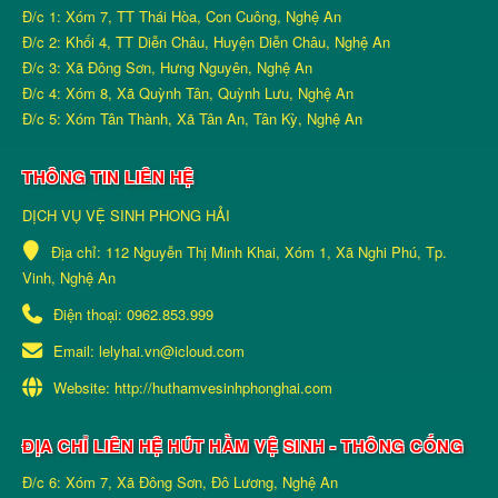
Đ/c 1: Xóm 7, TT Thái Hòa, Con Cuông, Nghệ An
Đ/c 2: Khối 4, TT Diễn Châu, Huyện Diễn Châu, Nghệ An
Đ/c 3: Xã Đông Sơn, Hưng Nguyên, Nghệ An
Đ/c 4: Xóm 8, Xã Quỳnh Tân, Quỳnh Lưu, Nghệ An
Đ/c 5: Xóm Tân Thành, Xã Tân An, Tân Kỳ, Nghệ An
THÔNG TIN LIÊN HỆ
DỊCH VỤ VỆ SINH PHONG HẢI
Địa chỉ:
112 Nguyễn Thị Minh Khai, Xóm 1, Xã Nghi Phú, Tp.
Vinh, Nghệ An
Điện thoại:
0962.853.999
Email:
lelyhai.vn@icloud.com
Website:
http://huthamvesinhphonghai.com
ĐỊA CHỈ LIÊN HỆ HÚT HẦM VỆ SINH - THÔNG CỐNG
Đ/c 6: Xóm 7, Xã Đông Sơn, Đô Lương, Nghệ An