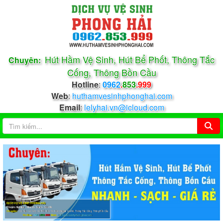
Hút Hầm Vệ Sinh, Hút Bể Phốt, Thông Tắc
Chuyên:
Cống, Thông Bồn Cầu
Hotline
:
0962
.
853
.999
Web
:
huthamvesinhphonghai.com
Email
:
lelyhai.vn@icloud.com
DỊCH VỤ VỆ SINH PHONG HẢI
Chuyên Nghiệp - Nhanh - Sạch - Giá Rẻ
Chuyên:
Hút Hầm Vệ Sinh, Hút Bể Phốt, Hút hầm Biogas Giá Rẻ, Thông Tắc Cống, Thông Bồn Cầu
Hotline
:
0962
.
853
.999
Web
:
huthamvesinhphonghai.com